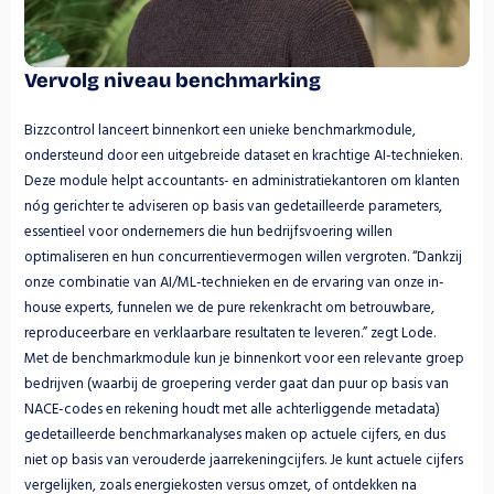
Vervolg niveau benchmarking
Bizzcontrol lanceert binnenkort een unieke benchmarkmodule, 
ondersteund door een uitgebreide dataset en krachtige AI-technieken. 
Deze module helpt accountants- en administratiekantoren om klanten 
nóg gerichter te adviseren op basis van gedetailleerde parameters, 
essentieel voor ondernemers die hun bedrijfsvoering willen 
optimaliseren en hun concurrentievermogen willen vergroten. “Dankzij 
onze combinatie van AI/ML-technieken en de ervaring van onze in-
house experts, funnelen we de pure rekenkracht om betrouwbare, 
reproduceerbare en verklaarbare resultaten te leveren.” zegt Lode.  
Met de benchmarkmodule kun je binnenkort voor een relevante groep 
bedrijven (waarbij de groepering verder gaat dan puur op basis van 
NACE-codes en rekening houdt met alle achterliggende metadata) 
gedetailleerde benchmarkanalyses maken op actuele cijfers, en dus 
niet op basis van verouderde jaarrekeningcijfers. Je kunt actuele cijfers 
vergelijken, zoals energiekosten versus omzet, of ontdekken na 