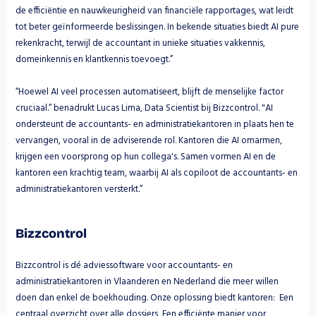
de efficiëntie en nauwkeurigheid van financiële rapportages, wat leidt 
tot beter geïnformeerde beslissingen. In bekende situaties biedt AI pure 
rekenkracht, terwijl de accountant in unieke situaties vakkennis, 
domeinkennis en klantkennis toevoegt.”  
“Hoewel AI veel processen automatiseert, blijft de menselijke factor 
cruciaal.” benadrukt Lucas Lima, Data Scientist bij Bizzcontrol. "AI 
ondersteunt de accountants- en administratiekantoren in plaats hen te 
vervangen, vooral in de adviserende rol. Kantoren die AI omarmen, 
krijgen een voorsprong op hun collega's. Samen vormen AI en de 
kantoren een krachtig team, waarbij AI als copiloot de accountants- en 
administratiekantoren versterkt.” 
Bizzcontrol
Bizzcontrol is dé adviessoftware voor accountants- en 
administratiekantoren in Vlaanderen en Nederland die meer willen 
doen dan enkel de boekhouding. Onze oplossing biedt kantoren:  Een 
centraal overzicht over alle dossiers  Een efficiënte manier voor 