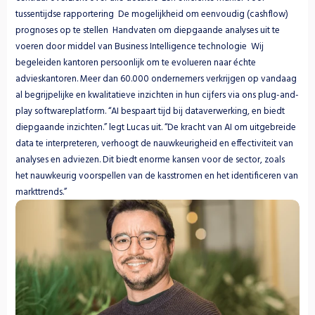
tussentijdse rapportering  De mogelijkheid om eenvoudig (cashflow) 
prognoses op te stellen  Handvaten om diepgaande analyses uit te 
voeren door middel van Business Intelligence technologie  Wij 
begeleiden kantoren persoonlijk om te evolueren naar échte 
advieskantoren. Meer dan 60.000 ondernemers verkrijgen op vandaag 
al begrijpelijke en kwalitatieve inzichten in hun cijfers via ons plug-and-
play softwareplatform. “AI bespaart tijd bij dataverwerking, en biedt 
diepgaande inzichten.” legt Lucas uit. “De kracht van AI om uitgebreide 
data te interpreteren, verhoogt de nauwkeurigheid en effectiviteit van 
analyses en adviezen. Dit biedt enorme kansen voor de sector, zoals 
het nauwkeurig voorspellen van de kasstromen en het identificeren van 
markttrends.”