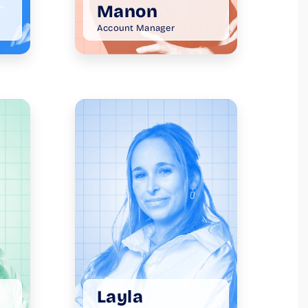
Manon
Account Manager
Layla