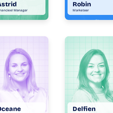
Astrid
Robin
inancieel Manager
Marketeer
Oceane
Delfien