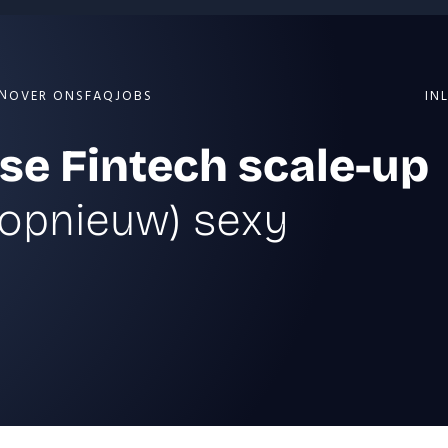
N
OVER ONS
FAQ
JOBS
IN
se Fintech scale-up
opnieuw) sexy 