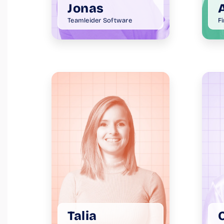
Jonas
Teamleider Software
F
Talia