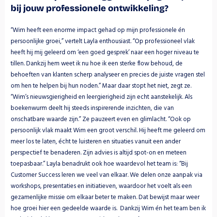
bij jouw professionele ontwikkeling?
“Wim heeft een enorme impact gehad op mijn professionele én 
persoonlijke groei,” vertelt Layla enthousiast. “Op professioneel vlak 
heeft hij mij geleerd om ‘een goed gesprek’ naar een hoger niveau te 
tillen. Dankzij hem weet ik nu hoe ik een sterke flow behoud, de 
behoeften van klanten scherp analyseer en precies de juiste vragen stel 
om hen te helpen bij hun noden.” Maar daar stopt het niet, zegt ze. 
“Wim’s nieuwsgierigheid en leergierigheid zijn echt aanstekelijk. Als 
boekenwurm deelt hij steeds inspirerende inzichten, die van 
onschatbare waarde zijn.” Ze pauzeert even en glimlacht. “Ook op 
persoonlijk vlak maakt Wim een groot verschil. Hij heeft me geleerd om 
meer los te laten, écht te luisteren en situaties vanuit een ander 
perspectief te benaderen. Zijn advies is altijd spot-on en meteen 
toepasbaar.” Layla benadrukt ook hoe waardevol het team is: “Bij 
Customer Success leren we veel van elkaar. We delen onze aanpak via 
workshops, presentaties en initiatieven, waardoor het voelt als een 
gezamenlijke missie om elkaar beter te maken. Dat bewijst maar weer 
hoe groei hier een gedeelde waarde is.  Dankzij Wim én het team ben ik 