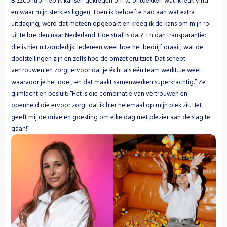
Bizzcontrol heb ik kansen gekregen om te ontdekken wat ik leuk vind 
en waar mijn sterktes liggen. Toen ik behoefte had aan wat extra 
uitdaging, werd dat meteen opgepakt en kreeg ik de kans om mijn rol 
uit te breiden naar Nederland. Hoe straf is dat?  En dan transparantie: 
die is hier uitzonderlijk. Iedereen weet hoe het bedrijf draait, wat de 
doelstellingen zijn en zelfs hoe de omzet eruitziet. Dat schept 
vertrouwen en zorgt ervoor dat je écht als één team werkt. Je weet 
waarvoor je het doet, en dat maakt samenwerken superkrachtig.” Ze 
glimlacht en besluit: “Het is die combinatie van vertrouwen en 
openheid die ervoor zorgt dat ik hier helemaal op mijn plek zit. Het 
geeft mij de drive en goesting om elke dag met plezier aan de slag te 
gaan!”