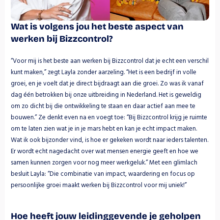
Wat is volgens jou het beste aspect van 
werken bij Bizzcontrol?
“Voor mij is het beste aan werken bij Bizzcontrol dat je echt een verschil 
kunt maken,” zegt Layla zonder aarzeling. “Het is een bedrijf in volle 
groei, en je voelt dat je direct bijdraagt aan die groei. Zo was ik vanaf 
dag één betrokken bij onze uitbreiding in Nederland. Het is geweldig 
om zo dicht bij die ontwikkeling te staan en daar actief aan mee te 
bouwen.” Ze denkt even na en voegt toe: “Bij Bizzcontrol krijg je ruimte 
om te laten zien wat je in je mars hebt en kan je echt impact maken. 
Wat ik ook bijzonder vind, is hoe er gekeken wordt naar ieders talenten. 
Er wordt echt nagedacht over wat mensen energie geeft en hoe we 
samen kunnen zorgen voor nog meer werkgeluk.” Met een glimlach 
besluit Layla: “Die combinatie van impact, waardering en focus op 
persoonlijke groei maakt werken bij Bizzcontrol voor mij uniek!”
Hoe heeft jouw leidinggevende je geholpen 