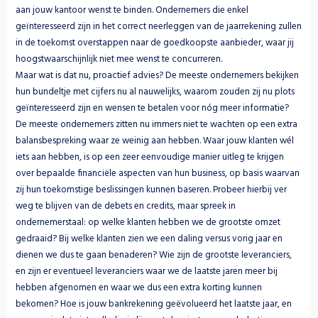
aan jouw kantoor wenst te binden. Ondernemers die enkel 
geïnteresseerd zijn in het correct neerleggen van de jaarrekening zullen 
in de toekomst overstappen naar de goedkoopste aanbieder, waar jij 
hoogstwaarschijnlijk niet mee wenst te concurreren.
Maar wat is dat nu, proactief advies? De meeste ondernemers bekijken 
hun bundeltje met cijfers nu al nauwelijks, waarom zouden zij nu plots 
geïnteresseerd zijn en wensen te betalen voor nóg meer informatie? 
De meeste ondernemers zitten nu immers niet te wachten op een extra 
balansbespreking waar ze weinig aan hebben. Waar jouw klanten wél 
iets aan hebben, is op een zeer eenvoudige manier uitleg te krijgen 
over bepaalde financiële aspecten van hun business, op basis waarvan 
zij hun toekomstige beslissingen kunnen baseren. Probeer hierbij ver 
weg te blijven van de debets en credits, maar spreek in 
ondernemerstaal: op welke klanten hebben we de grootste omzet 
gedraaid? Bij welke klanten zien we een daling versus vorig jaar en 
dienen we dus te gaan benaderen? Wie zijn de grootste leveranciers, 
en zijn er eventueel leveranciers waar we de laatste jaren meer bij 
hebben afgenomen en waar we dus een extra korting kunnen 
bekomen? Hoe is jouw bankrekening geëvolueerd het laatste jaar, en 