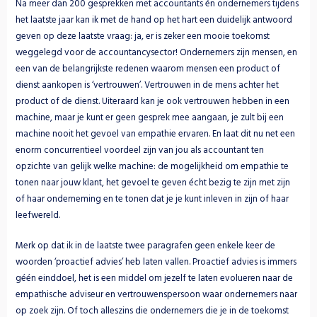
Na meer dan 200 gesprekken met accountants én ondernemers tijdens 
het laatste jaar kan ik met de hand op het hart een duidelijk antwoord 
geven op deze laatste vraag: ja, er is zeker een mooie toekomst 
weggelegd voor de accountancysector! Ondernemers zijn mensen, en 
een van de belangrijkste redenen waarom mensen een product of 
dienst aankopen is ‘vertrouwen’. Vertrouwen in de mens achter het 
product of de dienst. Uiteraard kan je ook vertrouwen hebben in een 
machine, maar je kunt er geen gesprek mee aangaan, je zult bij een 
machine nooit het gevoel van empathie ervaren. En laat dit nu net een 
enorm concurrentieel voordeel zijn van jou als accountant ten 
opzichte van gelijk welke machine: de mogelijkheid om empathie te 
tonen naar jouw klant, het gevoel te geven écht bezig te zijn met zijn 
of haar onderneming en te tonen dat je je kunt inleven in zijn of haar 
leefwereld.
Merk op dat ik in de laatste twee paragrafen geen enkele keer de 
woorden ‘proactief advies’ heb laten vallen. Proactief advies is immers 
géén einddoel, het is een middel om jezelf te laten evolueren naar de 
empathische adviseur en vertrouwenspersoon waar ondernemers naar 
op zoek zijn. Of toch alleszins die ondernemers die je in de toekomst 