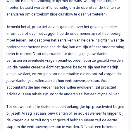
waarom is dat niet volledig in lijn met de winst waarop belastingen 
moeten betaald worden? Is het nuttig om de openstaande klanten te 
analyseren om de toekomstige cashflow te gaan verbeteren?
Je merkt het al, proactief advies gaat niet over het geven van méér 
informatie of over het zeggen hoe de ondernemer zijn of haar bedrijf 
moet leiden. Het gaat over het aanreiken van heldere inzichten waar de 
ondernemer meteen mee aan de slag kan om zijn of haar onderneming 
beter te maken. Door dit proactief te doen, ga je jouw klanten 
verrassen en eventuele vragen beantwoorden voor ze gesteld worden. 
Op die manier creëer je écht het gevoel bezig te zijn met het bedrijf 
van jouw klant, en zorg je voor de empathie die ervoor zal zorgen dat 
jouw klanten jou zullen zien als hun vertrouwenspersoon. Voor 
accountants die hier verder naartoe willen evolueren, zal proactief 
advies dus een missie zijn. Voor de anderen zal het een mythe blijven…
Tot slot wens ik af te sluiten met een belangrijke tip: proactiviteit begint 
bij jezelf. Vraag niet aan jouw klanten of ze advies wensen te krijgen bij 
de vragen die ze zelf nog niet gesteld hebben. Neem zelf de eerste 
stap om die vertrouwenspersoon te worden. Of zoals een bekende 