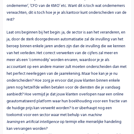
ondernemer’, ‘CFO van de KMO’ etc. Want dit is toch wat ondernemers 
verwachten, dit is toch hoe je je als kantoor kunt onderscheiden van de 
rest?
Laat ons beginnen bij het begin: ja, de sector is aan het veranderen, en 
ja, door de sterk doorgedreven automatisatie zal de invulling van het 
beroep binnen enkele jaren anders zijn dan de invulling die we kennen 
van het verleden. Het correct verwerken van de cijfers zal meer en 
meer als een ‘commodity’ worden ervaren, waardoor je je als 
accountant op een andere manier zult moeten onderscheiden dan met 
het perfect neerleggen van de jaarrekening. Maar hoe kan je je nu 
onderscheiden? Hoe zorg je ervoor dat jouw klanten binnen enkele 
jaren nog hetzelfde willen betalen voor de diensten die je vandaag 
aanbiedt? Hoe vermijd je dat jouw klanten overlopen naar een online 
geautomatiseerd platform waar hun boekhouding voor een fractie van 
de huidige prijs kan verwerkt worden? Is er überhaupt nog een 
toekomst voor een sector waar met behulp van 
machine 
learning
 en 
artificial intelligence
 op termijn elke menselijke handeling 
kan vervangen worden?