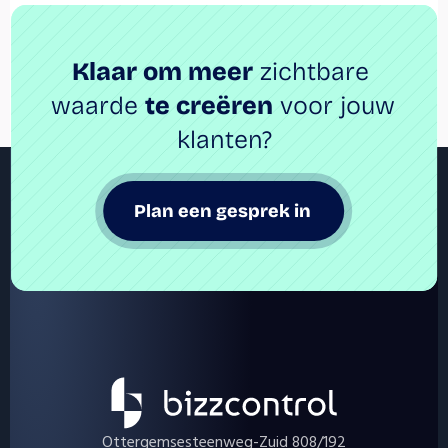
Klaar om meer
 zichtbare 
waarde 
te creëren
 voor jouw 
klanten?
Plan een gesprek in 
Ottergemsesteenweg-Zuid 808/192