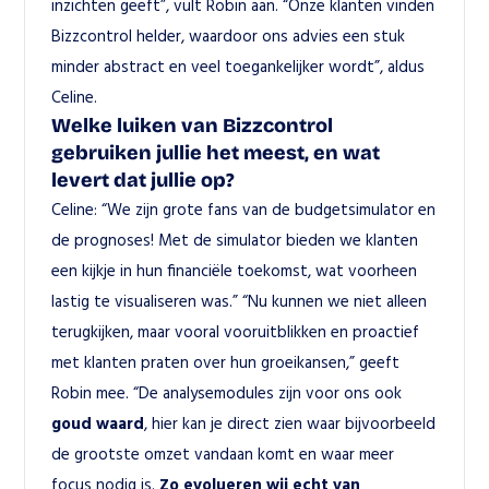
inzichten geeft”, vult Robin aan. “Onze klanten vinden 
Bizzcontrol helder, waardoor ons advies een stuk 
minder abstract en veel toegankelijker wordt”, aldus 
Celine.
Welke luiken van Bizzcontrol 
gebruiken jullie het meest, en wat 
levert dat jullie op?
Celine: “We zijn grote fans van de 
budgetsimulator
 en 
de 
prognoses
! Met de simulator bieden we klanten 
een kijkje in hun financiële toekomst, wat voorheen 
lastig te visualiseren was.” “Nu kunnen we niet alleen 
terugkijken, maar vooral vooruitblikken en proactief 
met klanten praten over hun groeikansen,” geeft 
Robin mee. “De 
analysemodules
 zijn voor ons ook 
goud waard
, hier kan je direct zien waar bijvoorbeeld 
de grootste omzet vandaan komt en waar meer 
focus nodig is. 
Zo evolueren wij echt van 